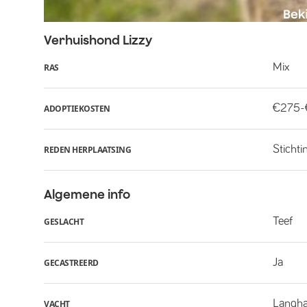
Verhuishond
Lizzy
Mix
RAS
€275
ADOPTIEKOSTEN
Stichti
REDEN HERPLAATSING
Algemene info
Teef
GESLACHT
Ja
GECASTREERD
Langha
VACHT