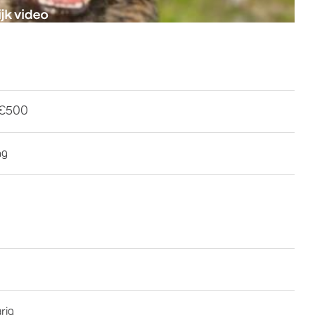
-€500
ng
rig