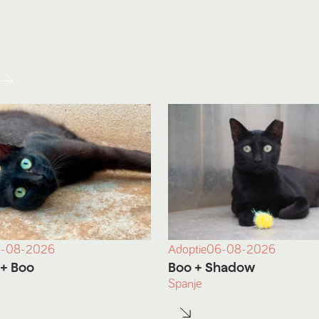
-08-2026
Adoptie
06-08-2026
+ Boo
Boo
+ Shadow
Spanje