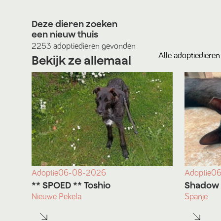
Deze dieren zoeken
een nieuw thuis
2253
adoptiedieren
gevonden
Alle
adoptiedieren
Bekijk ze allemaal
Adoptie
06-08-2026
Adoptie
06
** SPOED ** Toshio
Shadow
Nieuwe Pekela
Spanje