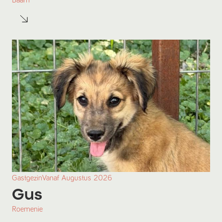
Baarn
Gastgezin
Vanaf
Augustus
2026
Gus
Roemenie