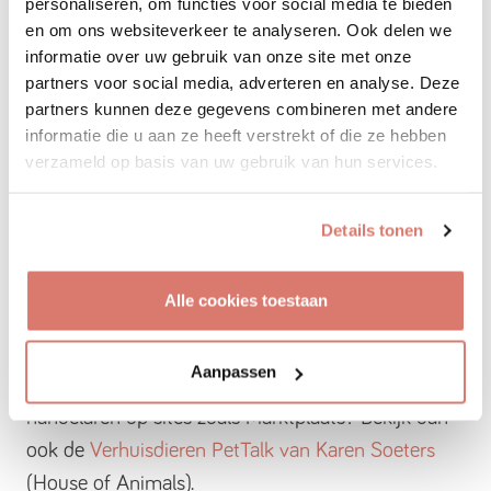
personaliseren, om functies voor social media te bieden
Hond aanschaffen via
en om ons websiteverkeer te analyseren. Ook delen we
Verhuisdieren
informatie over uw gebruik van onze site met onze
partners voor social media, adverteren en analyse. Deze
Wil je er zeker van zijn dat je niet bijdraagt aan
partners kunnen deze gegevens combineren met andere
informatie die u aan ze heeft verstrekt of die ze hebben
(illegale) broodfok, maak dan
een account aan op
verzameld op basis van uw gebruik van hun services.
Verhuisdieren
. Hier staan alleen maar
tweedekansdieren die die gouden mand zoeken.
Details tonen
PetTalk Karen Soeters over
Alle cookies toestaan
illegale broodfok honden
Aanpassen
Wil jij meer weten over illegale broodfok en
handelaren op sites zoals Marktplaats? Bekijk dan
ook de
Verhuisdieren PetTalk van Karen Soeters
(House of Animals).