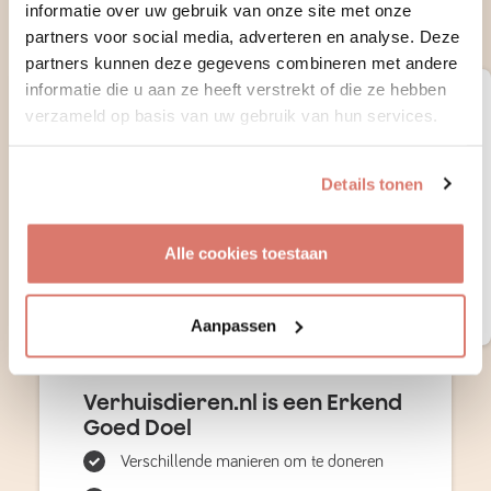
verantwoord naar jouw ideale hond,
informatie over uw gebruik van onze site met onze
kat of konijn
partners voor social media, adverteren en analyse. Deze
partners kunnen deze gegevens combineren met andere
informatie die u aan ze heeft verstrekt of die ze hebben
Steun de stichting
verzameld op basis van uw gebruik van hun services.
Ontvang notificaties van nieuwe matches
Bekijk contactgegevens van matches
Details tonen
Support onze stichting voor 1 jaar
Alle cookies toestaan
Maak een account aan
Aanpassen
Verhuisdieren.nl is een Erkend
Goed Doel
Verschillende manieren om te doneren