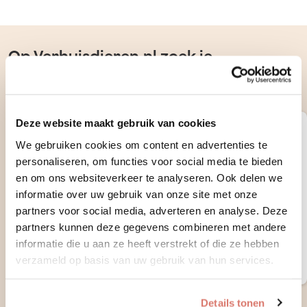
Op Verhuisdieren.nl zoek je
verantwoord naar jouw ideale hond,
kat of konijn
Deze website maakt gebruik van cookies
Steun de stichting
We gebruiken cookies om content en advertenties te
Ontvang notificaties van nieuwe matches
personaliseren, om functies voor social media te bieden
en om ons websiteverkeer te analyseren. Ook delen we
Bekijk contactgegevens van matches
informatie over uw gebruik van onze site met onze
Support onze stichting voor 1 jaar
partners voor social media, adverteren en analyse. Deze
partners kunnen deze gegevens combineren met andere
informatie die u aan ze heeft verstrekt of die ze hebben
Maak een account aan
verzameld op basis van uw gebruik van hun services.
Details tonen