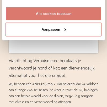
Verhuisdieren.nl is een Erkend
Goed Doel
Alle cookies toestaan
Verschillende manieren om te doneren
Veel giften zijn aftrekbaar bij de belasting
Aanpassen
Zet een leuke actie op touw; wij helpen!
Via Stichting Verhuisdieren herplaats je
verantwoord je hond of kat; een diervriendelijk
alternatief voor het dierenasiel.
Wij hebben een ANBI keurmerk. Dat betekent dat wij voldoen
aan strenge kwaliteitseisen. Zo weet je zeker dat wij bijdragen
aan een betere wereld voor de dieren, zorgvuldig omgaan
met elke euro en verantwoording afleggen