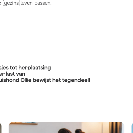
e (gezins)leven passen.
es tot herplaatsing
er last van
shond Ollie bewijst het tegendeel!