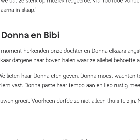
ten we dat ze sterk op muziek reageerde. Via YouTube von
aarna in slaap.”
 Donna en Bibi
ste moment herkenden onze dochter en Donna elkaars angst
ij elkaar datgene naar boven halen waar ze allebei behoefte
We lieten haar Donna eten geven. Donna moest wachten tot z
riem vast. Donna paste haar tempo aan en liep rustig mee
uwen groeit. Voorheen durfde ze niet alleen thuis te zijn. Nu