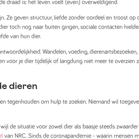
e draad is: het leven voelt (even) overweldigend.
n. Ze geven structuur, liefde zonder oordeel en troost op
ier toch nog naar buiten gingen, sociale contacten hield
efde van hun dier.
verantwoordelijkheid. Wandelen, voeding, dierenartsbezoeken
n voor je dier tijdelijk of langdurig niet meer te overzien z
de dieren
en tegenhouden om hulp te zoeken. Niemand wil toegeven 
l de situatie voor zowel dier als baasje steeds zwaarder w
el
van NRC. Sinds de coronapandemie - waarin mensen mass