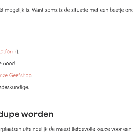
wél mogelijk is. Want soms is de situatie met een beetje o
latform
).
le nood.
nze Geefshop
.
sdeskundige.
e dupe worden
erplaatsen uiteindelijk de meest liefdevolle keuze voor een 